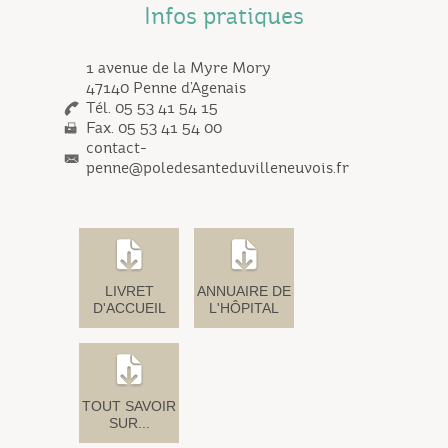
Infos pratiques
1 avenue de la Myre Mory
47140 Penne d’Agenais
Tél. 05 53 41 54 15
Fax. 05 53 41 54 00
contact-
penne@poledesanteduvilleneuvois.fr
LIVRET
ANNUAIRE DE
D'ACCUEIL
L'HÔPITAL
TOUT SAVOIR
SUR...