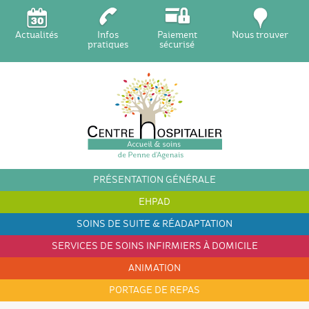
Actualités
Infos
Paiement
Nous trouver
pratiques
sécurisé
PRÉSENTATION
GÉNÉRALE
EHPAD
SOINS DE SUITE
& RÉADAPTATION
SERVICES DE
SOINS INFIRMIERS
À DOMICILE
ANIMATION
PORTAGE
DE REPAS