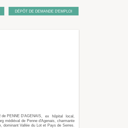
DÉPÔT DE DEMANDE D'EMPLOI
 de PENNE D’AGENAIS
, ex hôpital local,
ourg médiéval de Penne d'Agenais, charmante
se, dominant Vallée du Lot et Pays de Serres.