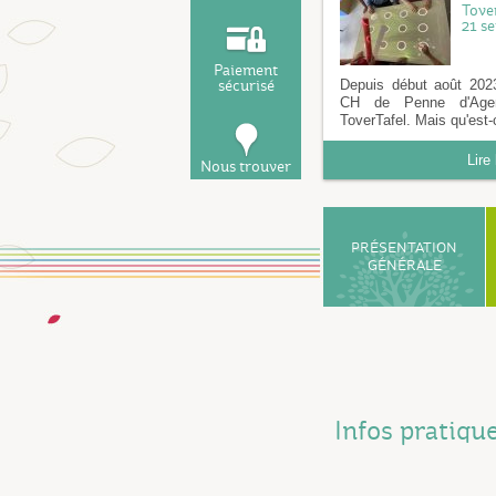
Tove
21 s
Paiement
sécurisé
Depuis début août 2023,
CH de Penne d'Agen
ToverTafel. Mais qu'est-
Lire 
Nous trouver
PRÉSENTATION
GÉNÉRALE
Infos pratiqu