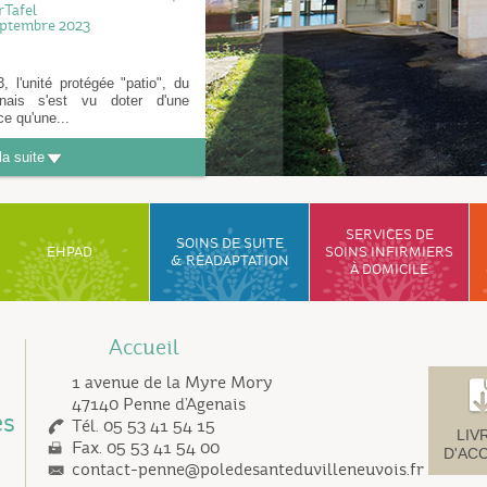
rTafel
eptembre 2023
 l'unité protégée "patio", du
ais s'est vu doter d'une
ce qu'une...
la suite
SERVICES DE
SOINS DE SUITE
EHPAD
SOINS INFIRMIERS
& RÉADAPTATION
À DOMICILE
Accueil
1 avenue de la Myre Mory
47140 Penne d’Agenais
es
Tél. 05 53 41 54 15
LIV
Fax. 05 53 41 54 00
D'AC
contact-penne@poledesanteduvilleneuvois.fr