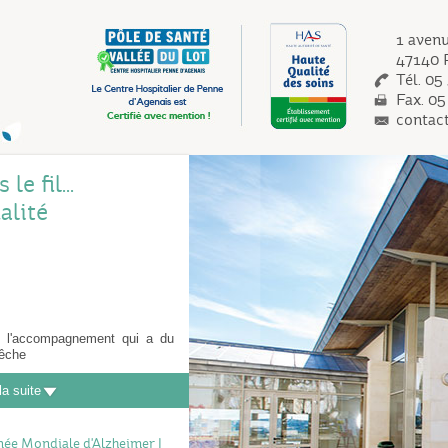
1 aven
47140 
Tél. 05
Fax. 05
contac
e fil...
alité
, l'accompagnement qui a du
êche
la suite
née Mondiale d'Alzheimer |